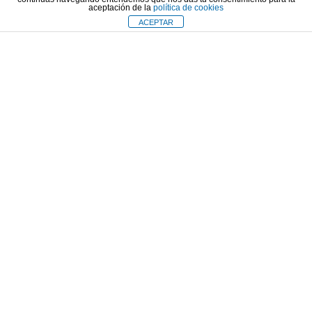
aceptación de la
política de cookies
ACEPTAR
REVISTA VALENCIAGA 2025
CONTACTO / HARREMANETARAKO
La oficina / Bulegoa
Pagaegi Kalea, 3. 20600 Eibar, Gipuzkoa.
943 20 34 80
943 203 480
cce@clubciclistaeibarres.org
clubciclistaeibarres@gmail.com