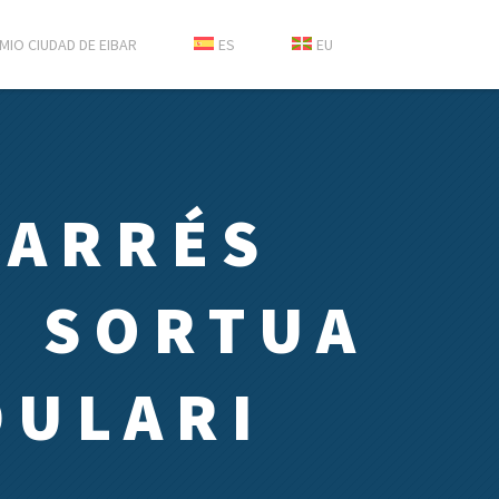
MIO CIUDAD DE EIBAR
ES
EU
BARRÉS
N SORTUA
DULARI