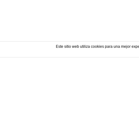
Este sitio web utiliza cookies para una mejor e
CONTACTO /
HARREMANETARAKO
La oficina / Bulegoa
Pagaegi Kalea, 3. 20600 Eibar, Gipuzkoa.
943 20 34 80
943 203 480