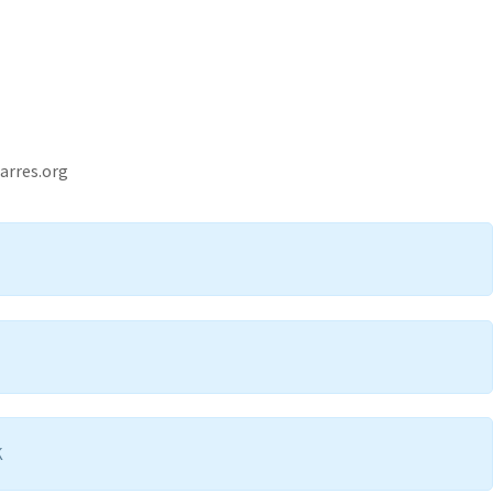
arres.org
K