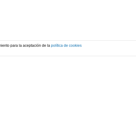
iento para la aceptación de la
política de cookies
FACEBOOK
ttps://www.facebook.com/C.C.Eibarres
YOUTUBE
anal Youtube