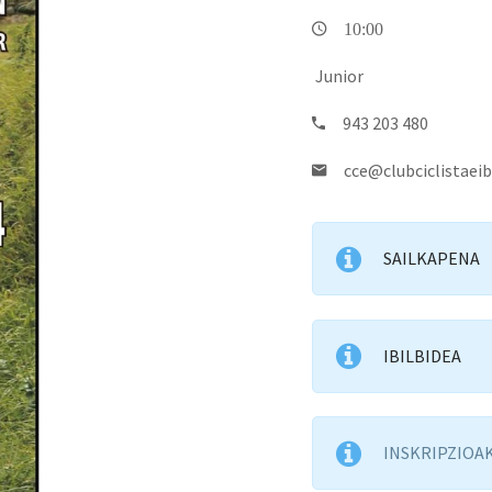
10:00
Junior
943 203 480
cce@clubciclistaeib
SAILKAPENA
IBILBIDEA
INSKRIPZIOA