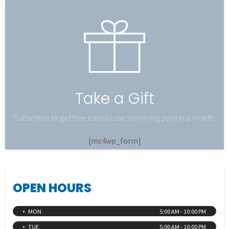
Take a Gift
Subscrible to get free card to use swimming pool in a month.
[mc4wp_form]
OPEN HOURS
MON
5:00 AM - 10:00 PM
TUE
5:00 AM - 10:00 PM